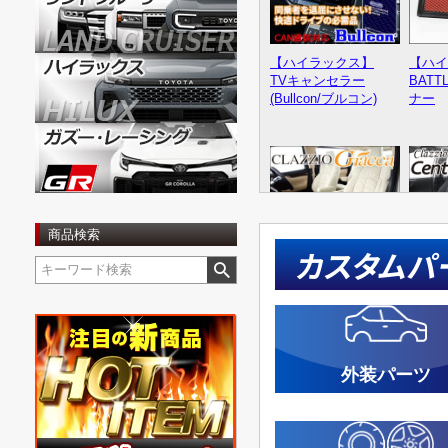
【ハイラックス】
【ハイ
TVキャンセラー
BATT
(Bullcon/ブルコン)
ナー
商品検索
カスタムパ
【ハイラックス】
【ハイ
クラッツィオ シート
クラッ
カバー ジャッカタイ
カバー
プ
ー
外装パーツ