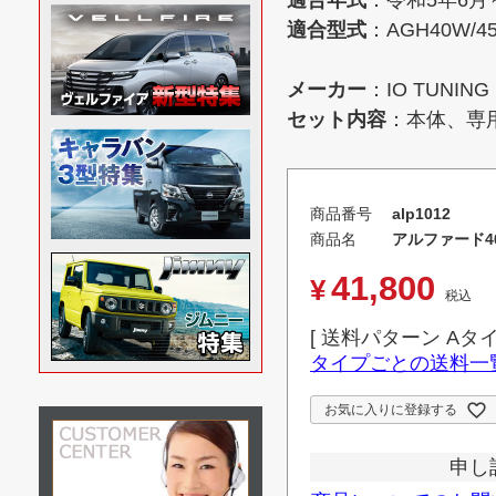
適合年式
：令和5年6月
適合型式
：AGH40W/4
メーカー
：IO TUNI
セット内容
：本体、専
商品番号
alp1012
商品名
アルファード4
41,800
¥
税込
送料パターン
Aタ
タイプごとの送料一
お気に入りに登録する
申し