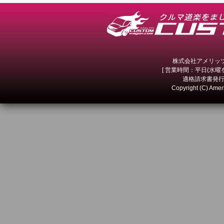
7/10
ジムニーノマド J
7/8
ジムニーノマド JC
7/8
ジムニーノマド JC
7/8
ジムニーノマド J
株式会社アメリッツ 
7/8
ジムニーノマド J
[ 営業時間：平日(水曜を除
適格請求書発行事
7/7
大人気ホイール“チー
Copyright (C) Amer
7/5
「
ジムニーJB64
」
7/4
「
ジムニーJB64
」
7/4
「
ジムニーJB64
」
7/4
「
ジムニーJB64
」
7/4
「
ジムニーJB64
」
7/3
ジムニーノマド J
7/2
ジムニーノマド J
7/2
ジムニーノマド JC7