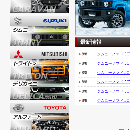
最新情報
8/8
ジムニーノマド J
8/8
ジムニーノマド J
8/8
ジムニーノマド J
8/8
ジムニーノマド J
8/8
ジムニーノマド J
8/8
ジムニーノマド JC
8/7
「
ジムニーJB64
」
7/11
ジムニーノマド J
7/11
「
ジムニーJB64
」