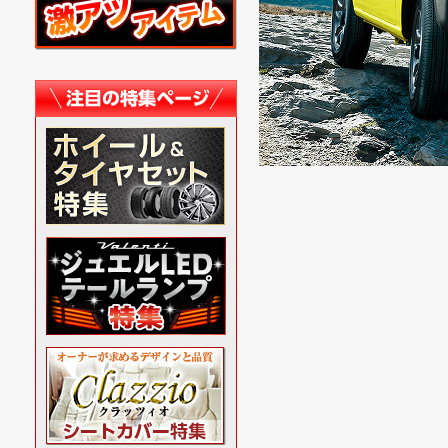
5/2
「
ジムニーJB64
」
5/1
ジムニーノマド J
5/1
ジムニーノマド J
4/28
ジムニーノマド JC
4/21
ジムニーノマド JC
4/20
ジムニーノマド JC
4/15
「
ジムニーJB64
」
4/14
「
ジムニーJB64
」
4/11
「
ジムニーJB64
」
4/10
ジムニーノマド J
4/9
ジムニーノマド JC
4/8
「
ジムニーJB64
」
4/3
車内のノイズを抑え
3/24
「
ジムニーJB64
」