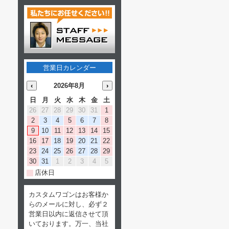
11/5
クラッツィオ ヴィ
11/1
ジムニーJB64オ
10/23
ジムニーノマド J
10/22
ジムニーノマド JC
営業日カレンダー
10/22
「
ジムニーJB64
」
‹
2026年8月
›
10/21
ジムニーノマド JC
日
月
火
水
木
金
土
10/20
ジムニーJB64オ
26
27
28
29
30
31
1
2
3
4
5
6
7
8
10/11
ジムニーノマド JC
9
10
11
12
13
14
15
10/10
ジムニーノマド JC
16
17
18
19
20
21
22
23
24
25
26
27
28
29
9/24
ジムニーノマド J
30
31
1
2
3
4
5
9/22
毎年大好評『ジムニ
店休日
9/9
ジムニーシエラ J
カスタムワゴンはお客様か
9/9
ジムニーノマド J
らのメールに対し、必ず２
営業日以内に返信させて頂
9/6
ジムニーノマド J
いております。万一、当社