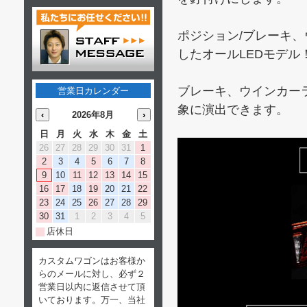
ポジション/ブレーキ
したオールLEDモデル
ブレーキ、ウインカー
営業日カレンダー
象に演出できます。
‹
2026年8月
›
日
月
火
水
木
金
土
26
27
28
29
30
31
1
2
3
4
5
6
7
8
9
10
11
12
13
14
15
16
17
18
19
20
21
22
23
24
25
26
27
28
29
30
31
1
2
3
4
5
店休日
カスタムワゴンはお客様か
らのメールに対し、必ず２
営業日以内に返信させて頂
いております。万一、当社