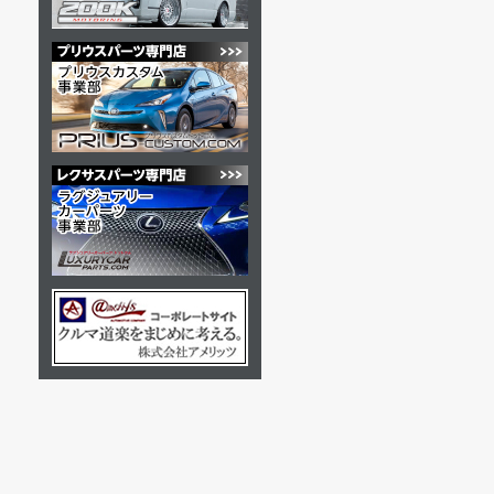
6/7
ひときわ注
6/6
トライトン専
5/29
『X-FA
5/20
GSR専用
5/16
カスタムパ
5/9
お車を虫
4/24
オーナー装