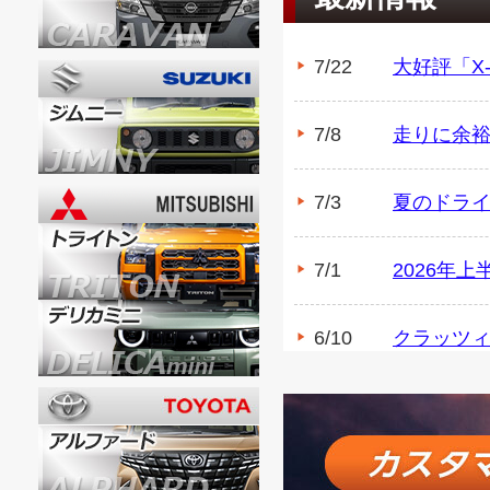
7/22
大好評「X
7/8
走りに余
7/3
夏のドライ
7/1
2026年
6/10
クラッツィ
5/27
ロックケリ
5/25
JAOS B