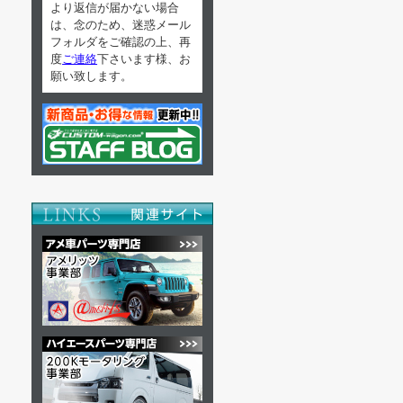
より返信が届かない場合
は、念のため、迷惑メール
6/16
後ろ下がり
フォルダをご確認の上、再
度
ご連絡
下さいます様、お
願い致します。
6/14
吸気経路の
6/13
17インチ
6/12
アウトドア
6/11
積載荷物
6/10
燃費改善や
6/9
足元を“今