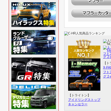
12/12
冬本番直前
12/11
大好評「X
12/9
クロカンS
11/29
JAOS 
11/27
BLACK
【ト
トライトン
トライ
X-F
BRACK BEAR サイド
GSR専
フト
ステップ
ベッド
グ 2
11/25
備えは早
11/17
「X-FA
【トライトン】
アイドリングストップ
トライ
キャンセラー
MLJ
11/14
ワイルドフ
J XJ