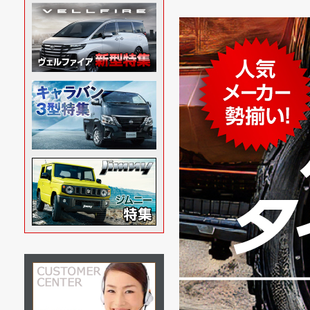
トライトン
9/16
カラダを優
GSR専用 BLACK
BEAR フロントバン
パーガード
9/13
毎年大好評
9/8
ホイール＆
トライトン
X-FANG スロットルブ
ースター
9/6
走りに不満
トライ
X-F
9/5
定番アイ
ックア
ー8
8/28
これからも
8/27
街中の視線