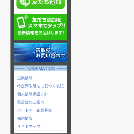
7/19
GLS専用
カバー キルティング
トライ
クラッ
7/19
GLS専用
カバー 
7/15
【新作】ML
7/11
リフトアッ
トライ
トライトン
X-F
GSR専用 ガナドール
ドフェ
7/10
純正車高
マフラー (右サイドダ
企業情報
ブル出し/ポリッシュ)
特定商取引法に基づく表記
個人情報保護方針
7/9
毎回OFF
実店舗のご案内
パートナー企業募集
7/5
ボンネッ
採用情報
サイトマップ
7/2
装着するだ