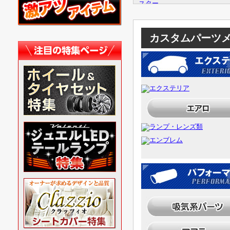
2/21
サイドダ
トライ
トライトン
RISE 
HKS マフラー リーガ
イズフ
マックストレイルマス
カスタムパーツ
2/20
シフトパ
ター
2/18
センター
トライトン
2/17
ステアリ
トライ
ピラーガーニッシュ
ドアハ
ターパ
2/12
IPF グ
2/10
IPF グ
トライ
2/6
大人気の「
トライトン
ステア
センターダクトパネル