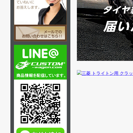
8/26
GSR専用 
トライトン
トライ
クラッツィオ シート
クラッ
8/25
燃費走行か
カバー リアルレザー
カバー
8/21
GSR専用
トライ
8/20
走りと燃費
クラッ
カバー
8/5
X-FAN
トライトン
クラッツィオ シート
カバー ネオ
8/4
レイズ チ
8/1
前下がり
トライトン
クラッツィオ シート