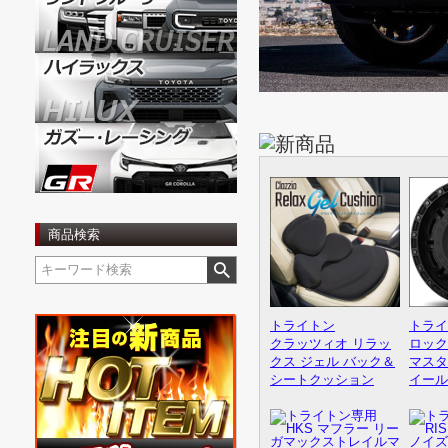
3/7
「トライト
3/6
レイズ ボ
3/4
TVキャンセ
3/3
ルームラ
商品検索
2/27
ピラーガ
トライトン
トライ
2/26
ドアハン
クラッツィオ リラッ
ロック
クス ジェル バック＆
マスタ
シートクッション
イール
2/21
ドアスイ