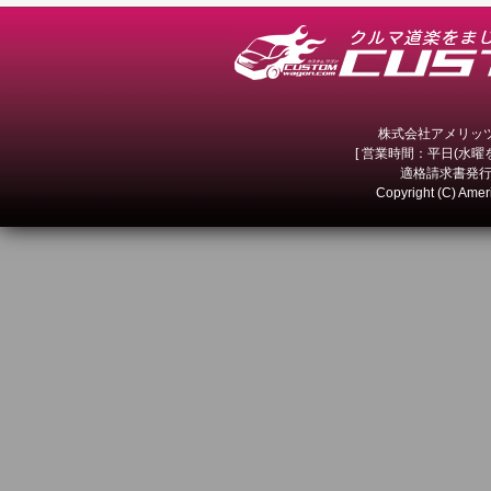
4/22
ホイール＆
4/16
BLACK 
株式会社アメリッツ 
4/15
GSR専用 
[ 営業時間：平日(水曜を除
適格請求書発行事
Copyright (C) Amer
4/7
JAOS フ
4/3
ローラーシ
3/27
お支払い方
3/13
春到来！ホ