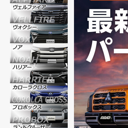
5/19
GLS専用
5/16
6月より各
5/15
ロックケリ
5/8
HKS マ
4/3
挿すだけで
3/19
純正ドアバ
3/13
人気ホイー