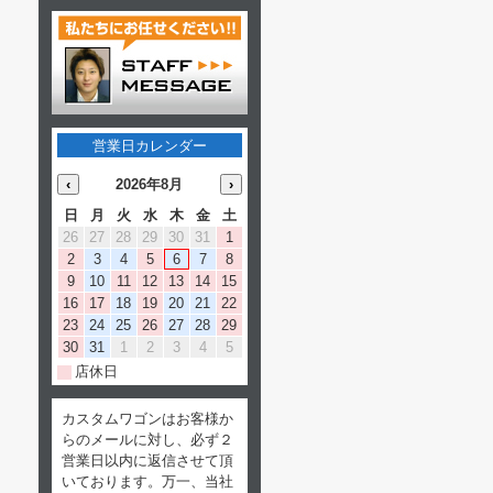
トライトン
トライ
フルカラー アクリル
シエク
スキャナ
リング
7/1
インテリア
6/28
人気ホイ
営業日カレンダー
‹
2026年8月
›
6/25
Clazzi
日
月
火
水
木
金
土
26
27
28
29
30
31
1
2
3
4
5
6
7
8
6/24
レイズ チ
9
10
11
12
13
14
15
16
17
18
19
20
21
22
23
24
25
26
27
28
29
6/23
簡単取付け
30
31
1
2
3
4
5
店休日
6/19
X-FAN
カスタムワゴンはお客様か
らのメールに対し、必ず２
営業日以内に返信させて頂
6/17
「7つの機
いております。万一、当社