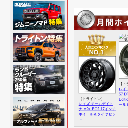
ズ 1
トライトン
＆タイ
GLS専用 クラッツィ
11/11
「レイズ 
オ シートカバー スト
リーム ステッチ
11/5
クラッツィ
トライトン
10/30
ホイールが
Clazzio 立体マット1
トライ
台分(NEWタイプ)
レイズ
ナ FD
10/14
足元をお
ホイー
ト
【ト
10/10
スタッドレ
レイ
57 DR
【トライトン】
Edi
9/19
デルタフォ
レイズ チームデイト
ール
トライ
ナ M9+ BOJ 17インチ
BLAC
ホイール＆タイヤセッ
ピー
ト
9/18
大人気の「