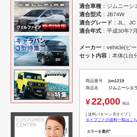
適合車種
：ジムニーシエラ
適合型式
：JB74W
適合グレード
：JL、JC
適合年式
：平成30年7
メーカー
：vehicle(ビ
セット内容
：本体(1台
商品番号
jim1219
商品名
ジムニーシエラ 
22,000
¥
税込
送料パターン
Bタイプ
タイプごとの送料一覧はこ
カラーを選択
(