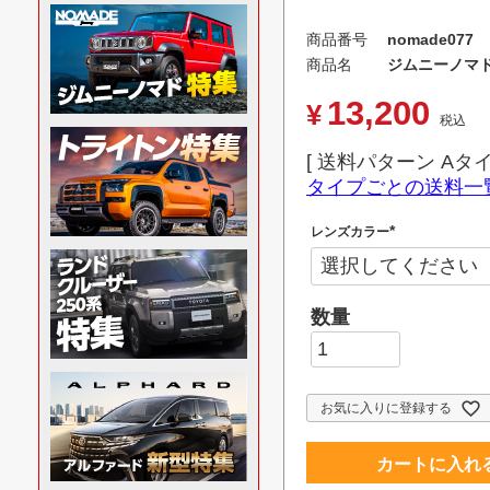
商品番号
nomade077
商品名
ジムニーノマド
13,200
¥
税込
送料パターン
Aタ
タイプごとの送料一
レンズカラー
(
必
須
)
お気に入りに登録する
カートに入れ