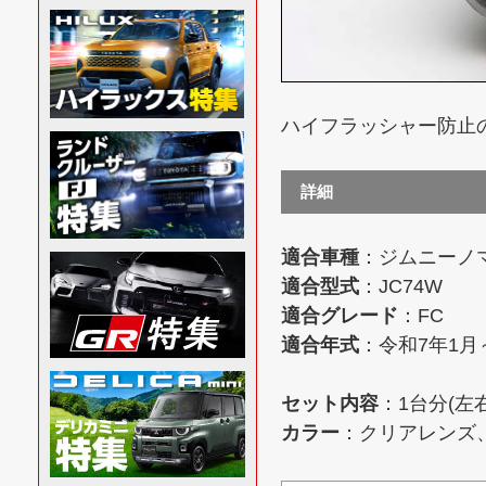
ハイフラッシャー防止
詳細
適合車種
：ジムニーノマド
適合型式
：JC74W
適合グレード
：FC
適合年式
：令和7年1月
セット内容
：1台分(左
カラー
：クリアレンズ