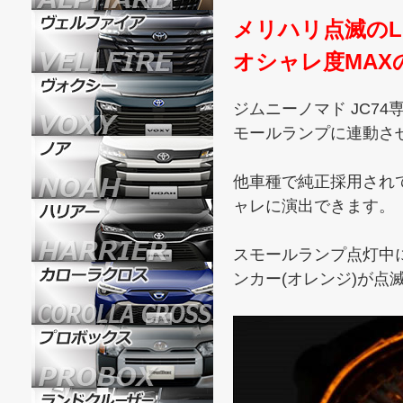
メリハリ点滅のL
オシャレ度MAX
ジムニーノマド JC7
モールランプに連動さ
他車種で純正採用され
ャレに演出できます。
スモールランプ点灯中
ンカー(オレンジ)が点