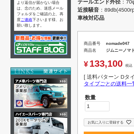
テールエンド外径
：7
より返信が届かない場合
は、念のため、迷惑メール
近接騒音
：89db(4500r
フォルダをご確認の上、再
車検対応品
度
ご連絡
下さいます様、お
願い致します。
商品番号
nomade047
商品名
ジムニーノマド 
133,100
¥
税込
送料パターン
Dタ
タイプごとの送料一
お気に入りに登録する