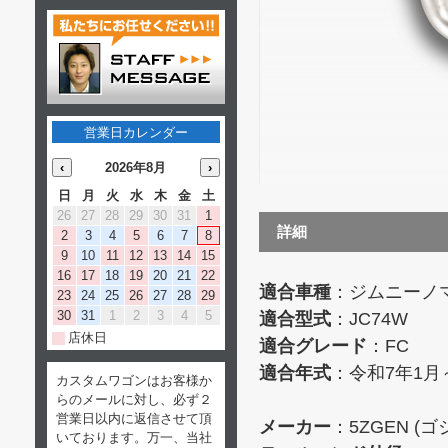
営業日カレンダー
‹
2026年8月
›
日
月
火
水
木
金
土
26
27
28
29
30
31
1
詳細
2
3
4
5
6
7
8
9
10
11
12
13
14
15
16
17
18
19
20
21
22
適合車種
：ジムニーノマド
23
24
25
26
27
28
29
30
31
1
2
3
4
5
適合型式
：JC74W
店休日
適合グレード
：FC
適合年式
：令和7年1月
カスタムワゴンはお客様か
らのメールに対し、必ず２
営業日以内に返信させて頂
メーカー
：5ZGEN (ゴ
いております。万一、当社