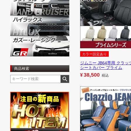
カラー設定あり
ジムニー JB64専用 クラッ
シートカバー プライム
商品検索
38,500
¥
税込