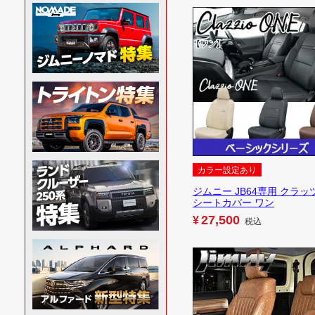
カラー設定あり
ジムニー JB64専用 クラッ
シートカバー ワン
27,500
¥
税込