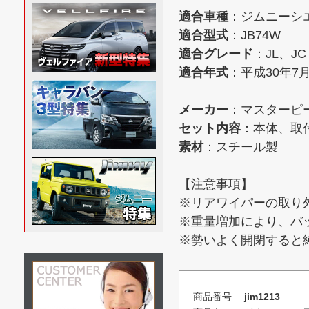
適合車種
：ジムニーシエラ
適合型式
：JB74W
適合グレード
：JL、JC
適合年式
：平成30年7
メーカー
：マスターピ
セット内容
：本体、取
素材
：スチール製
【注意事項】
※リアワイパーの取り
※重量増加により、バ
※勢いよく開閉すると
商品番号
jim1213