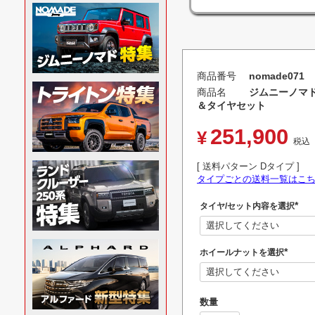
商品番号
nomade071
商品名
ジムニーノマド
＆タイヤセット
251,900
¥
税込
送料パターン
Dタイプ
タイプごとの送料一覧はこ
タイヤ/セット内容を選択
(
必
須
)
ホイールナットを選択
(
必
須
)