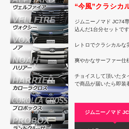
“今風”クラシ
ジムニーノマド JC74
込んだ1台分セットで
レトロでクラシカルな
爽やかなサーファー仕
チョイスして頂いたタ
で商品が届いたら即装
ジムニーノマド JC