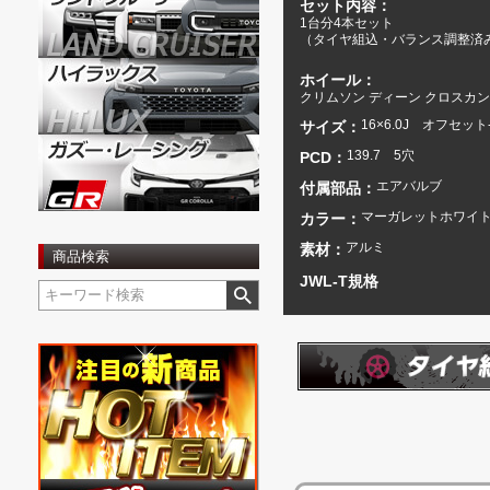
セット内容：
1台分4本セット
（タイヤ組込・バランス調整済
ホイール：
クリムソン ディーン クロスカ
16×6.0J オフセット
サイズ：
139.7 5穴
PCD：
エアバルブ
付属部品：
マーガレットホワイ
カラー：
アルミ
素材：
商品検索
JWL-T規格