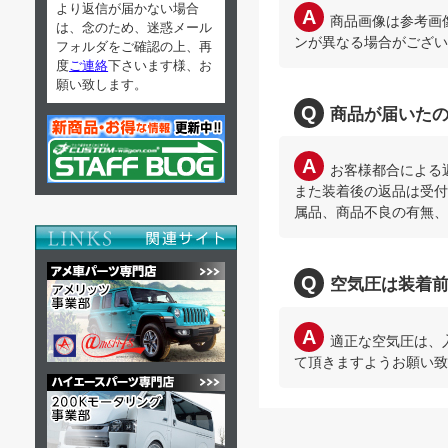
より返信が届かない場合
商品画像は参考画
は、念のため、迷惑メール
ンが異なる場合がござい
フォルダをご確認の上、再
度
ご連絡
下さいます様、お
願い致します。
商品が届いた
お客様都合による
また装着後の返品は受付
属品、商品不良の有無、
空気圧は装着
適正な空気圧は、
て頂きますようお願い致