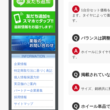
1台分セット価格
ます。タイヤによって価
す。
バランスは調
ホイールにタイヤ
す。
企業情報
特定商取引法に基づく表記
掲載されてい
個人情報保護方針
実店舗のご案内
サイズ、銘柄共に
パートナー企業募集
採用情報
サイトマップ
ホイール単品