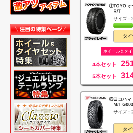
①TOYO 
R/T
サイズ：21
タイ
ホイール＆タイ
25
4本セット
31
5本セット
③ヨコハマ
M/T G003
サイズ：21
タイ