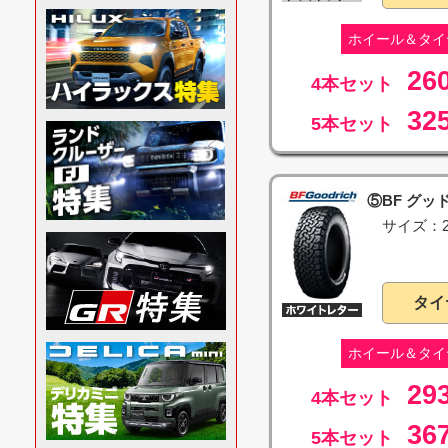
ホイール＆タイ
26
4本セット
32
5本セット
⑤BF グッド
サイズ：21
タイ
ホイール＆タイ
29
4本セット
36
5本セット