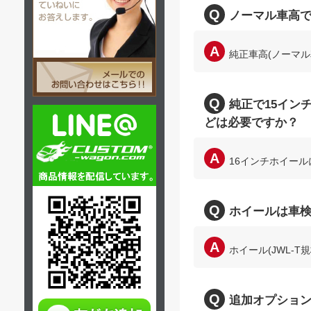
ノーマル車高
純正車高(ノーマ
純正で15イン
どは必要ですか？
16インチホイー
ホイールは車
ホイール(JWL-
追加オプション