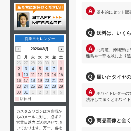
基本的にセット販
送料は、いく
営業日カレンダー
‹
2026年8月
›
北海道、沖縄県は￥8
離島や一部地域により追
日
月
火
水
木
金
土
26
27
28
29
30
31
1
2
3
4
5
6
7
8
9
10
11
12
13
14
15
届いたタイヤ
16
17
18
19
20
21
22
23
24
25
26
27
28
29
30
31
1
2
3
4
5
ホワイトレターの
店休日
洗浄して頂くとホワイト
カスタムワゴンはお客様か
らのメールに対し、必ず２
商品画像と全
営業日以内に返信させて頂
いております。万一、当社