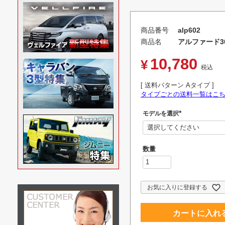
商品番号
alp602
商品名
アルファード3
10,780
¥
税込
送料パターン
Aタイプ
タイプごとの送料一覧はこ
モデルを選択
(
必
須
)
お気に入りに登録する
カートに入れ