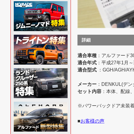
詳細
適合車種
：アルファード3
適合年式
：平成27年1月
適合型式
：GGH/AGH/AYH
メーカー
：DENKUL(デン
セット内容
：本体、配線
※パワーバックドア未装
■
お客様の声