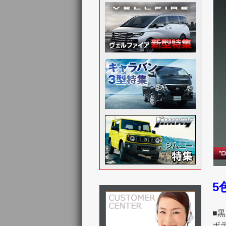
5
■
ボ