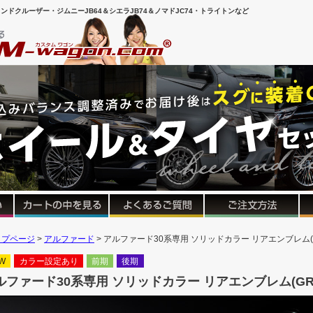
ンドクルーザー・ジムニーJB64＆シエラJB74＆ノマドJC74・トライトンなど
ップページ
アルファード
アルファード30系専用 ソリッドカラー リアエンブレム(
W
カラー設定あり
前期
後期
ルファード30系専用 ソリッドカラー リアエンブレム(GR