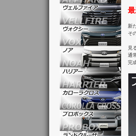
最
新
そ
見
通
完