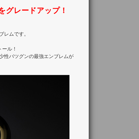
をグレードアップ！
ブレムです。
トール！
少性バツグンの最強エンブレムが