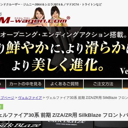
ンドクルーザー・ジムニーJB64＆シエラJB74＆ノマドJC74・トライトンなど
ップページ
ヴェルファイア
ヴェルファイア30系 前期 Z/ZA/ZR用 SilkBlaz
期
ェルファイア30系 前期 Z/ZA/ZR用 SilkBlaze フ