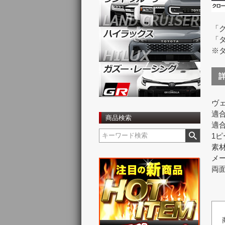
「ク
「ダ
※ダ
ヴェ
適合
商品検索
適合
1
素材
メー
両