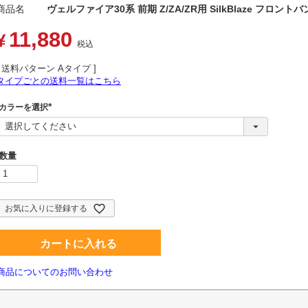
商品名
ヴェルファイア30系 前期 Z/ZA/ZR用 SilkBlaze フロ
11,880
¥
税込
送料パターン
Aタイプ
タイプごとの送料一覧はこちら
カラーを選択
(
必
須
)
お気に入りに登録する
カートに入れる
商品についてのお問い合わせ