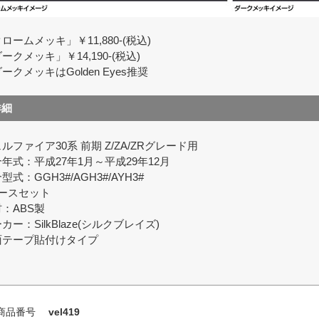
ロームメッキ」￥11,880-(税込)
ークメッキ」￥14,190-(税込)
ークメッキはGolden Eyes推奨
詳細
ルファイア30系 前期 Z/ZA/ZRグレード用
年式：平成27年1月～平成29年12月
型式：GGH3#/AGH3#/AYH3#
ピースセット
：ABS製
カー：SilkBlaze(シルクブレイズ)
面テープ貼付けタイプ
商品番号
vel419