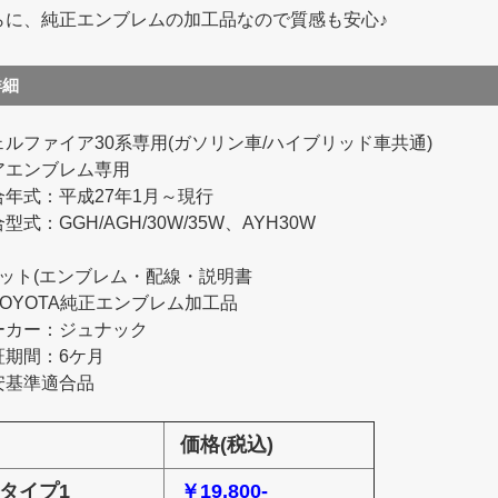
らに、純正エンブレムの加工品なので質感も安心♪
詳細
ェルファイア30系専用(ガソリン車/ハイブリッド車共通)
アエンブレム専用
合年式：平成27年1月～現行
型式：GGH/AGH/30W/35W、AYH30W
セット(エンブレム・配線・説明書
TOYOTA純正エンブレム加工品
ーカー：ジュナック
証期間：6ケ月
安基準適合品
価格(税込)
■タイプ1
￥19,800-