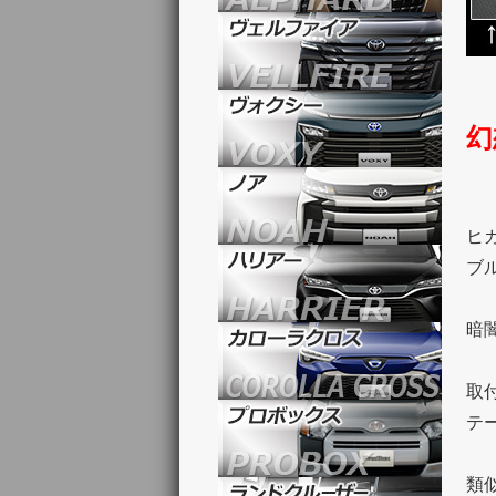
幻
ヒ
ブ
暗
取
テ
類