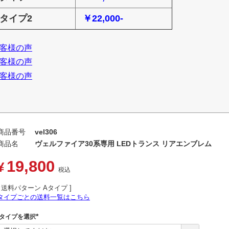
■タイプ2
￥22,000-
客様の声
客様の声
客様の声
商品番号
vel306
商品名
ヴェルファイア30系専用 LEDトランス リアエンブレム
19,800
¥
税込
送料パターン
Aタイプ
タイプごとの送料一覧はこちら
タイプを選択
(