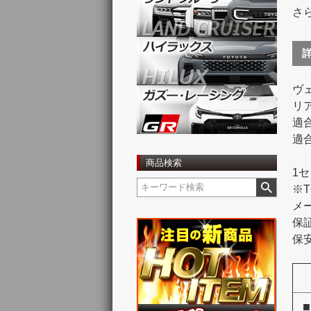
さ
ヴ
リ
適
適合
商品検索
1
※
メ
保
保