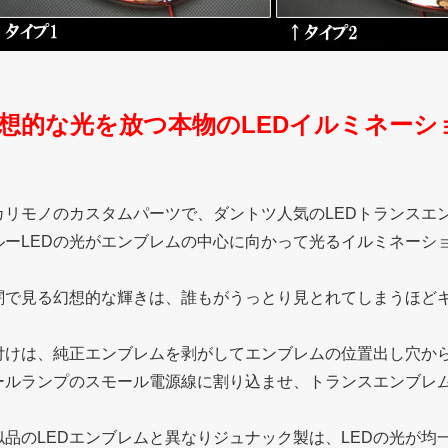
想的な光を放つ本物のLEDイルミネーシ
カリモノのカスタムパーツで、ダントツ人気のLEDトランスエ
ルーLEDの光がエンブレムの中心に向かって光るイルミネーシ
闇で見る幻想的な輝きは、誰もがうっとり見とれてしまうほど
付けは、純正エンブレムを剥がしてエンブレムの位置出し穴か
ールランプのスモール電源線に割り込ませ、トランスエンブレ
似品のLEDエンブレムと異なりジュナック製は、LEDの光が均