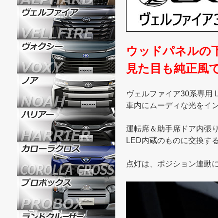
ウッドパネルの
見た目も純正風
ヴェルファイア30系専用 
車内にムーディな光をイ
運転席＆助手席ドア内張り
LED内蔵のものに交換す
点灯は、ポジション連動に