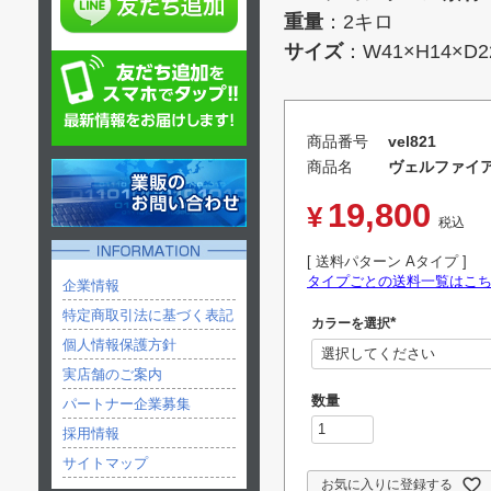
重量
：2キロ
サイズ
：W41×H14×D
商品番号
vel821
商品名
ヴェルファイア
19,800
¥
税込
送料パターン
Aタイプ
タイプごとの送料一覧はこ
企業情報
特定商取引法に基づく表記
カラーを選択
(
個人情報保護方針
必
須
実店舗のご案内
)
パートナー企業募集
採用情報
サイトマップ
お気に入りに登録する