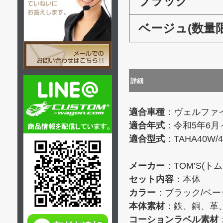
ブラック
ベージュ(数量限
詳細
適合車種
：ヴェルファイ
適合年式
：令和5年6月
適合型式
：TAHA40W/
メーカー
：TOM’S(トム
セット内容
：本体
カラー
：ブラック/ベー
本体素材
：鉄、銅、革
コーションラベル素材