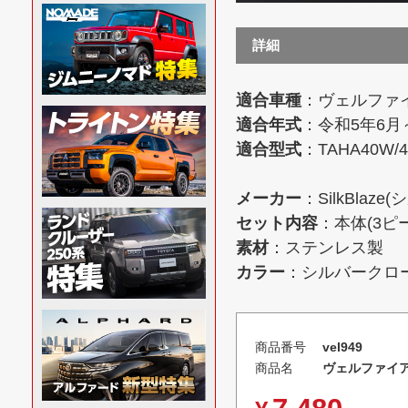
詳細
適合車種
：ヴェルファイ
適合年式
：令和5年6月
適合型式
：TAHA40W/
メーカー
：SilkBlaz
セット内容
：本体(3ピ
素材
：ステンレス製
カラー
：シルバークロ
商品番号
vel949
商品名
ヴェルファイア4