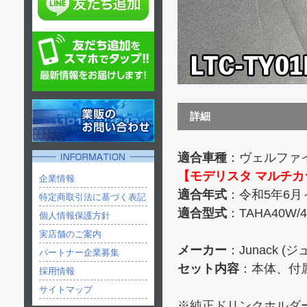
詳細
適合車種
：ヴェルファイ
【モデリスタ マルチ
企業情報
適合年式
：令和5年6月
特定商取引法に基づく表記
適合型式
：TAHA40W/
個人情報保護方針
実店舗のご案内
メーカー
：Junack (
パートナー企業募集
セット内容
：本体、付
採用情報
サイトマップ
※純正ドリンクホルダ