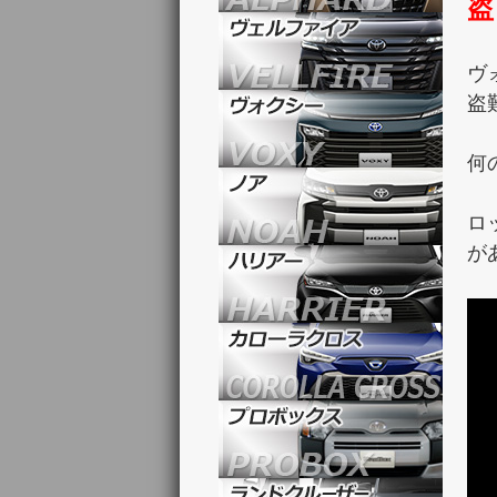
盗
ヴ
盗
何
ロ
が