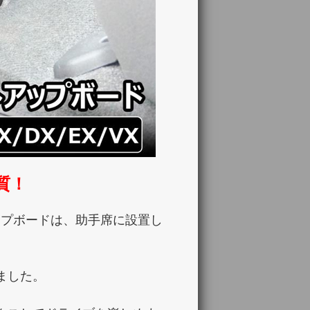
質！
トアップボードは、助手席に設置し
ました。