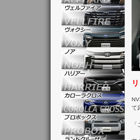
リ
N
て
「