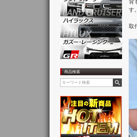
背
す
取
商品検索