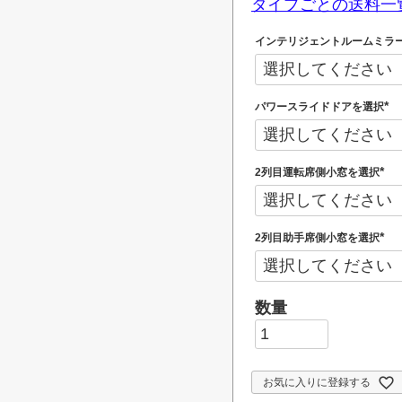
タイプごとの送料一
インテリジェントルームミラ
パワースライドドアを選択
(
必
須
)
2列目運転席側小窓を選択
(
必
須
)
2列目助手席側小窓を選択
(
必
須
)
お気に入りに登録する