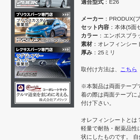
適合型式
：E26
メーカー
：PRODUX(
セット内容
：本体(5
カラー
：エンボスブラ
素材
：オレフィンシート
厚み
：25ミリ
取付け方法は、
こちら
※本製品は両面テープ
着の際は両面テープに
付け下さい。
オレフィンシートとは
軽量で耐熱・耐薬品性に
状にしたものです。 