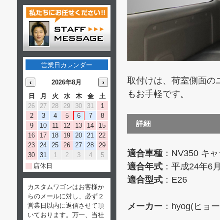
営業日カレンダー
取付けは、荷室側面の
‹
2026年8月
›
もお手軽です。
日
月
火
水
木
金
土
26
27
28
29
30
31
1
2
3
4
5
6
7
8
詳細
9
10
11
12
13
14
15
16
17
18
19
20
21
22
23
24
25
26
27
28
29
適合車種
：NV350 キ
30
31
1
2
3
4
5
適合年式
：平成24年6
店休日
適合型式
：E26
カスタムワゴンはお客様か
らのメールに対し、必ず２
メーカー
：hyog(ヒョー
営業日以内に返信させて頂
いております。万一、当社