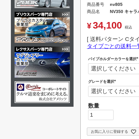
商品番号
nv805
商品名
NV350 キ
34,100
¥
税込
送料パターン
Cタ
タイプごとの送料一
パイプホルダーカラーを選択
(
)
グレードを選択
(
必
須
)
お気に入りに登録する