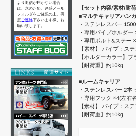
より返信が届かない場合
【セット内容/素材/耐
は、念のため、迷惑メール
フォルダをご確認の上、再
■マルチキャリアハン
度
ご連絡
下さいます様、お
・ステンレスバー 1500
願い致します。
・専用パイプホルダー ×
・専用ボルト&ステー ×
【素材】 パイプ：ステ
【ホルダーカラー】ブ
【耐荷重】約10kg
■ルームキャリア
・ステンレスバー 2本
・専用フック ×4(左右各
【素材】 パイプ：ステ
【耐荷重】約10kg