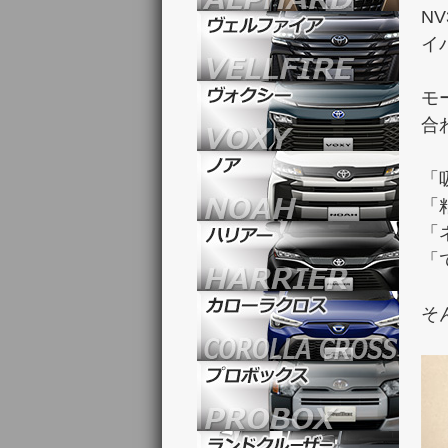
N
イ
モ
合
「
「
「
「
そ