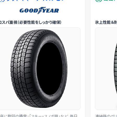
コスパ重視（必要性能をしっかり確保）
氷上性能＆
「年に数回の積雪」「スキー・スノボ用」など、毎日
凍結路のグ