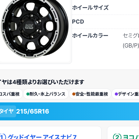
ホイールサイズ
PCD
ホイールカラー
セミグ
(GB/P
イヤは
4種類
よりお選びいただけます
コスパ重視
耐久・氷上バランス
安全・性能最重視
デザイン重
215/65R16
タイヤ
① グッドイヤー アイスナビ 7
② ヨコハ