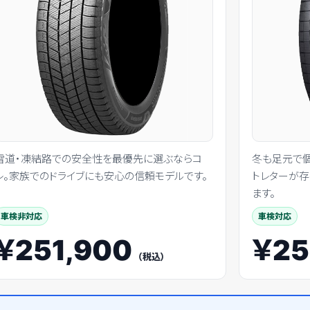
雪道・凍結路での安全性を最優先に選ぶならコ
冬も足元で個
レ。家族でのドライブにも安心の信頼モデルです。
トレターが存
ます。
車検非対応
車検対応
￥251,900
￥25
（税込）