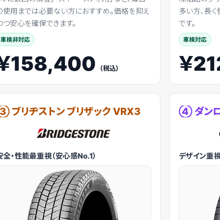
の使用までは必要ない方におすすめ。価格を抑え
多い方、長く
つつ安心を確保できます。
です。
車検非対応
車検対応
￥158,400
￥21
（税込）
③ ブリヂストン ブリザック VRX3
④ ダンロッ
安全・性能最重視（安心感No.1）
デザイン重視