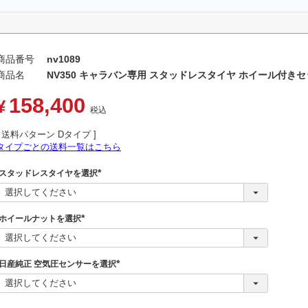
商品番号
nv1089
商品名
NV350 キャラバン専用 スタッドレスタイヤ ホイール付きセッ
158,400
¥
税込
送料パターン
Dタイプ
タイプごとの送料一覧はこちら
スタッドレスタイヤを選択
(
必
須
)
ホイールナットを選択
(
必
須
)
日産純正 空気圧センサーを選択
(
必
須
)