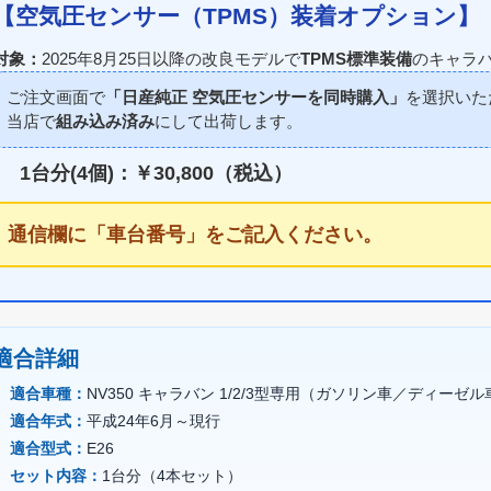
【空気圧センサー（TPMS）装着オプション】
対象：
2025年8月25日以降の改良モデルで
TPMS標準装備
のキャラ
ご注文画面で
「日産純正 空気圧センサーを同時購入」
を選択いた
当店で
組み込み済み
にして出荷します。
1台分(4個)：￥30,800（税込）
通信欄に「車台番号」をご記入ください。
適合詳細
適合車種：
NV350 キャラバン 1/2/3型専用（ガソリン車／ディーゼル
適合年式：
平成24年6月～現行
適合型式：
E26
セット内容：
1台分（4本セット）