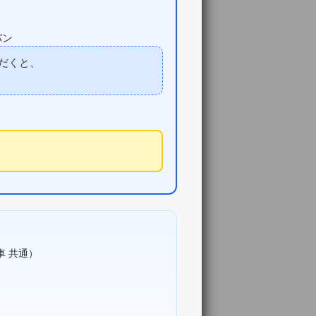
バン
だくと、
車 共通）