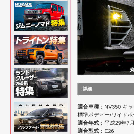
詳細
適合車種
：NV350 キ
標準ボディー/ワイドボ
適合年式
：平成29年7
適合型式
：E26