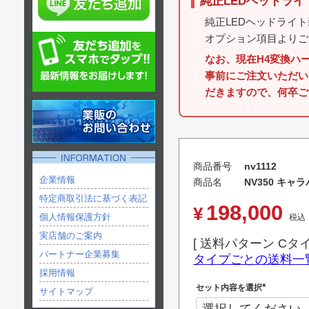
純正LEDヘッドラ
純正LEDヘッドライ
オプション項目よりご
なお、現在H4変換ハ
事前にご注文いただい
だきますので、何卒ご
商品番号
nv1112
企業情報
商品名
NV350 キャラ
特定商取引法に基づく表記
198,000
¥
個人情報保護方針
税込
実店舗のご案内
送料パターン
Cタ
パートナー企業募集
タイプごとの送料一
採用情報
セット内容を選択
サイトマップ
(
必