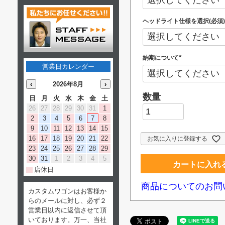
須
)
ヘッドライト仕様を選択(必須)
納期について
(
営業日カレンダー
必
須
)
‹
2026年8月
›
日
月
火
水
木
金
土
26
27
28
29
30
31
1
2
3
4
5
6
7
8
9
10
11
12
13
14
15
16
17
18
19
20
21
22
お気に入りに登録する
23
24
25
26
27
28
29
30
31
1
2
3
4
5
カートに入れ
店休日
商品についてのお問
カスタムワゴンはお客様か
らのメールに対し、必ず２
営業日以内に返信させて頂
いております。万一、当社