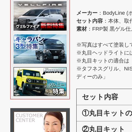
メーカー
：BodyLine
セット内容
：本体、取
素材
：FRP製 黒ゲル仕
※写真はすべて塗装し
※丸目ヘッドライトに
※丸目キットの適合は「2
※タフネスグリル、NIS
ディーのみ」
セット内容
①丸目キット
②丸目キット