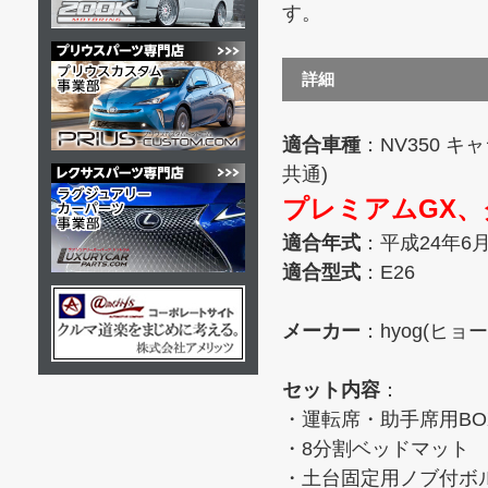
す。
詳細
適合車種
：NV350 キ
共通)
プレミアムGX、
適合年式
：平成24年6
適合型式
：E26
メーカー
：hyog(ヒョー
セット内容
：
・運転席・助手席用BO
・8分割ベッドマット
・土台固定用ノブ付ボ