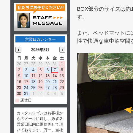
BOX部分のサイズは約
す。
また、ベッドマットに
営業日カレンダー
性で快適な車中泊空間
‹
2026年8月
›
日
月
火
水
木
金
土
26
27
28
29
30
31
1
2
3
4
5
6
7
8
9
10
11
12
13
14
15
16
17
18
19
20
21
22
23
24
25
26
27
28
29
30
31
1
2
3
4
5
店休日
カスタムワゴンはお客様か
らのメールに対し、必ず２
営業日以内に返信させて頂
いております。万一、当社