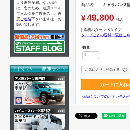
より返信が届かない場合
商品名
キャラバン 3型
は、念のため、迷惑メール
フォルダをご確認の上、再
49,800
¥
度
ご連絡
下さいます様、お
税込
願い致します。
送料パターン
Bタイプ
タイプごとの送料一覧はこ
お気に入りに登録する
カートに入れ
商品についてのお問い合わ