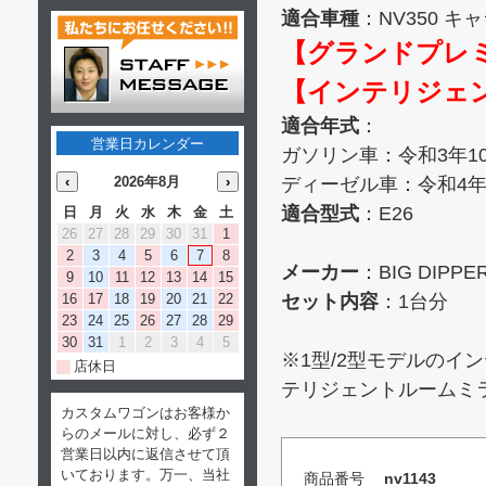
適合車種
：NV350 
【グランドプレミ
【インテリジェ
適合年式
：
営業日カレンダー
ガソリン車：令和3年1
‹
2026年8月
›
ディーゼル車：令和4年
適合型式
：E26
日
月
火
水
木
金
土
26
27
28
29
30
31
1
2
3
4
5
6
7
8
メーカー
：BIG DIPP
9
10
11
12
13
14
15
16
17
18
19
20
21
22
セット内容
：1台分
23
24
25
26
27
28
29
30
31
1
2
3
4
5
※1型/2型モデルの
店休日
テリジェントルームミ
カスタムワゴンはお客様か
らのメールに対し、必ず２
営業日以内に返信させて頂
いております。万一、当社
商品番号
nv1143