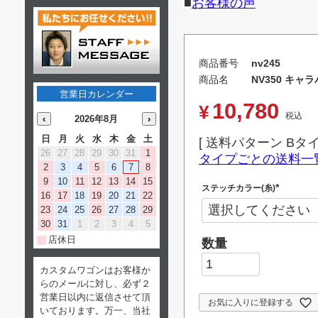
■
お客様の声
商品番号
nv245
商品名
NV350 キ
営業日カレンダー
10,780
¥
税込
‹
2026年8月
›
日
月
火
水
木
金
土
送料パターン
Bタ
26
27
28
29
30
31
1
タイプごとの送料一
2
3
4
5
6
7
8
9
10
11
12
13
14
15
ステッチカラー(糸)
16
17
18
19
20
21
22
(
必
23
24
25
26
27
28
29
須
)
30
31
1
2
3
4
5
店休日
カスタムワゴンはお客様か
らのメールに対し、必ず２
営業日以内に返信させて頂
お気に入りに登録する
いております。万一、当社