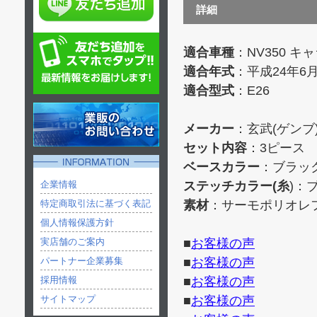
詳細
適合車種
：NV350 キ
適合年式
：平成24年6
適合型式
：E26
メーカー
：玄武(ゲンブ
セット内容
：3ピース
ベースカラー
：ブラッ
企業情報
ステッチカラー(糸
)：
特定商取引法に基づく表記
素材
：サーモポリオレ
個人情報保護方針
実店舗のご案内
■
お客様の声
パートナー企業募集
■
お客様の声
採用情報
■
お客様の声
サイトマップ
■
お客様の声