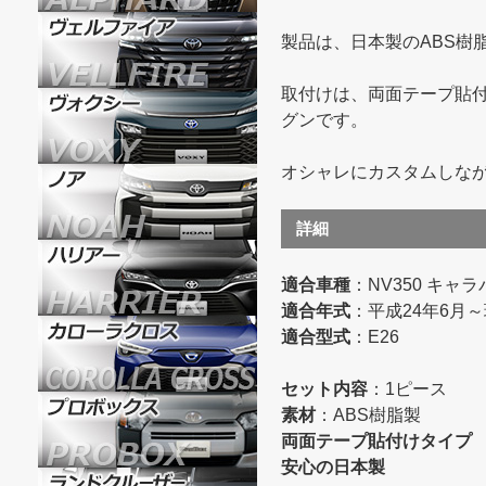
製品は、日本製のABS樹
取付けは、両面テープ貼
グンです。
オシャレにカスタムしな
詳細
適合車種
：NV350 キャラ
適合年式
：平成24年6月
適合型式
：E26
セット内容
：1ピース
素材
：ABS樹脂製
両面テープ貼付けタイプ
安心の日本製