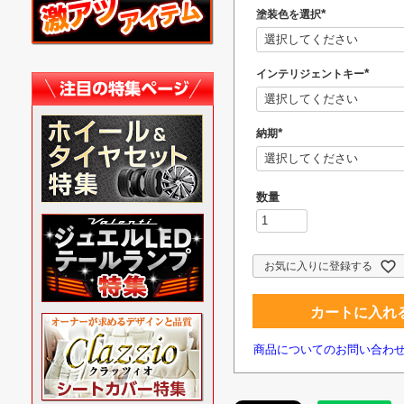
塗装色を選択
(
必
須
)
インテリジェントキー
(
必
須
)
納期
(
必
須
)
お気に入りに登録する
カートに入れ
商品についてのお問い合わ