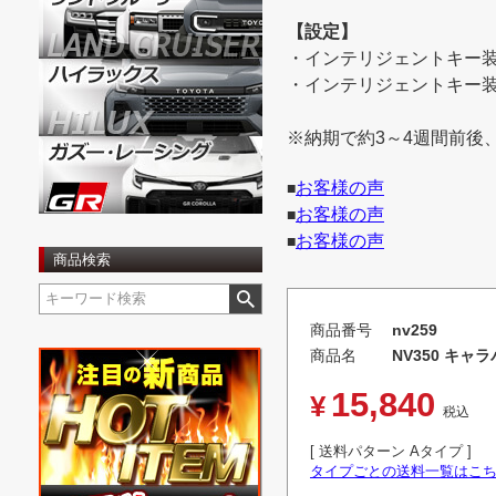
【設定】
・インテリジェントキー
・インテリジェントキー
※納期で約3～4週間前後
お客様の声
■
お客様の声
■
お客様の声
■
商品検索
商品番号
nv259
商品名
NV350 キ
15,840
¥
税込
送料パターン
Aタイプ
タイプごとの送料一覧はこ