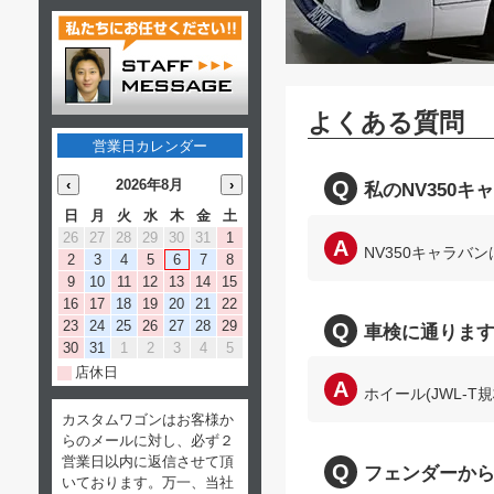
よくある質問
営業日カレンダー
‹
2026年8月
›
私のNV350
日
月
火
水
木
金
土
26
27
28
29
30
31
1
NV350キャラ
2
3
4
5
6
7
8
9
10
11
12
13
14
15
16
17
18
19
20
21
22
23
24
25
26
27
28
29
車検に通りま
30
31
1
2
3
4
5
店休日
ホイール(JWL-
カスタムワゴンはお客様か
らのメールに対し、必ず２
営業日以内に返信させて頂
フェンダーか
いております。万一、当社