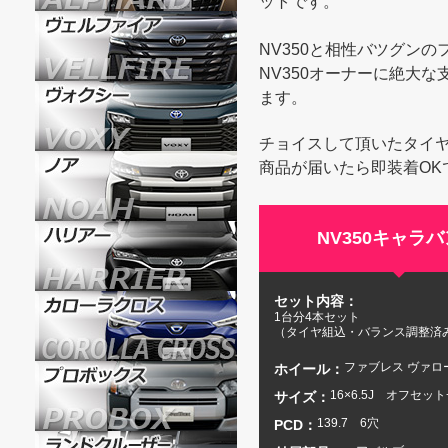
ットです。
NV350と相性バツグンのフ
NV350オーナーに絶大
ます。
チョイスして頂いたタイ
商品が届いたら即装着OK
NV350キャラ
セット内容：
1台分4本セット
（タイヤ組込・バランス調整済
ファブレス ヴァロー
ホイール：
16×6.5J オフセット
サイズ：
139.7 6穴
PCD：