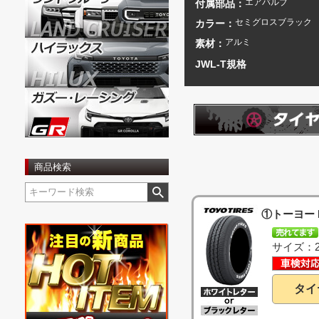
エアバルブ
付属部品：
セミグロスブラック
カラー：
アルミ
素材：
JWL-T規格
商品検索
①トーヨー 
サイズ：21
タイ