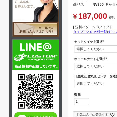
商品名
NV350 キャ
187,000
¥
税込
送料パターン
Dタイプ
タイプごとの送料一覧はこ
セットタイヤを選択
(
必
須
)
ホイールナットを選択
(
必
須
)
日産純正 空気圧センサーを選
お気に入りに登録する