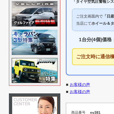
「タイヤ空気圧警報シス
ご注文画面内で
「日産
当店にて
ホイール＆タ
1台分(4個)価格
ご注文時に通信
■
お客様の声
■
お客様の声
商品番号
nv381