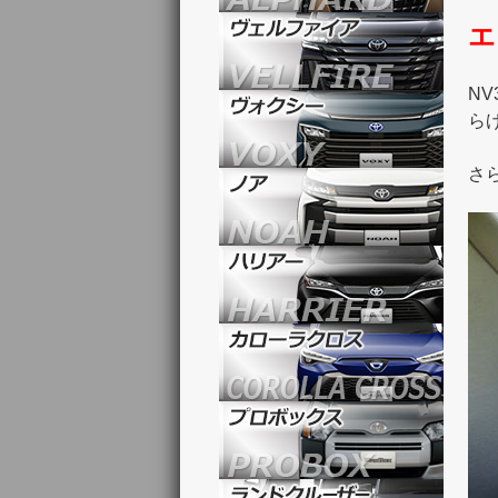
エ
NV
ら
さ