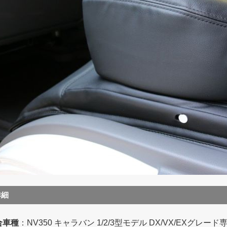
詳細
合車種
：NV350 キャラバン 1/2/3型モデル DX/VX/EXグレード