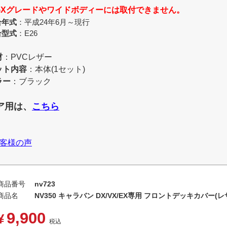
GXグレードやワイドボディーには取付できません。
合年式
：平成24年6月～現行
合型式
：E26
材
：PVCレザー
ット内容
：本体(1セット)
ラー
：ブラック
ア用は、
こちら
客様の声
商品番号
nv723
商品名
NV350 キャラバン DX/VX/EX専用 フロントデッキカバー(
9,900
¥
税込