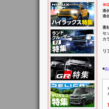
※
適
適
素
セ
カ
リ
■
お