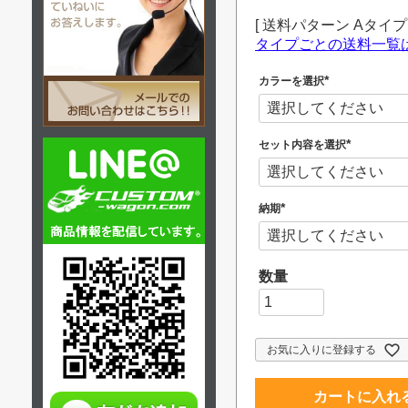
送料パターン
Aタイプ
タイプごとの送料一覧
カラーを選択
(
必
須
)
セット内容を選択
(
必
須
)
納期
(
必
須
)
お気に入りに登録する
カートに入れ