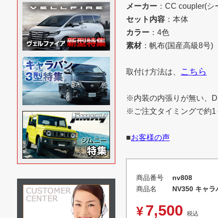
メーカー
：CC coupler
セット内容
：本体
カラー
：4色
素材
：帆布(国産高級8号)
こちら
取付け方法は、
※内装の内張りが無い、D
※ご注文タイミングで約1
■
お客様の声
商品番号
nv808
商品名
NV350 キ
7,500
¥
税込