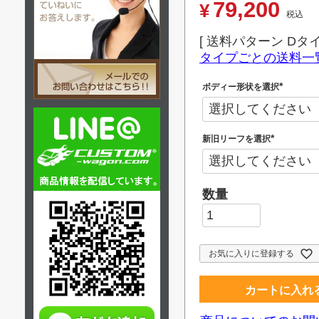
79,200
¥
税込
送料パターン
Dタ
タイプごとの送料一
ボディー形状を選択
(
必
須
)
新旧リーフを選択
(
必
須
)
お気に入りに登録する
カートに入れ