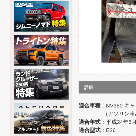
詳細
適合車種
：NV350 キ
(ガソリン車/ディーゼ
適合年式
：平成24年6
適合型式
：E26