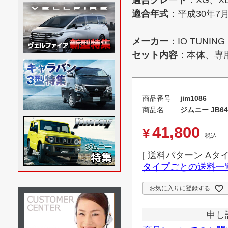
適合グレード
：XG、X
適合年式
：平成30年7
メーカー
：IO TUNI
セット内容
：本体、専
商品番号
jim1086
商品名
ジムニー JB
41,800
¥
税込
送料パターン
Aタ
タイプごとの送料一
お気に入りに登録する
申し