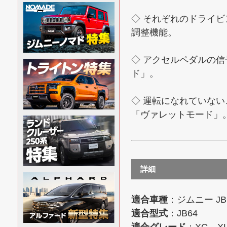
◇ それぞれのドライ
調整機能。
◇ アクセルペダルの
ド」。
◇ 運転になれていな
「ヴァレットモード」
詳細
適合車種
：ジムニー JB
適合型式
：JB64