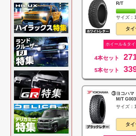
R/T
サイズ：18
タイ
ホイール＆タイ
27
4本セット
33
5本セット
③ヨコハマ
M/T G003
サイズ：18
タイ