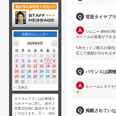
背面タイヤブ
ジムニーJB64
営業日カレンダー
ホイールの装着ができま
‹
2026年8月
›
5本セットご購入の場合
日
月
火
水
木
金
土
応じて種類が分かれます
26
27
28
29
30
31
1
2
3
4
5
6
7
8
9
10
11
12
13
14
15
16
17
18
19
20
21
22
バランスは調
23
24
25
26
27
28
29
30
31
1
2
3
4
5
ホイールにタイヤ
店休日
す。
カスタムワゴンはお客様か
らのメールに対し、必ず２
営業日以内に返信させて頂
掲載されてい
いております。万一、当社