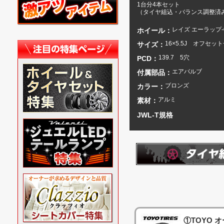
1台分4本セット
（タイヤ組込・バランス調整済
レイズ エーラップ-
ホイール：
16×5.5J オフセット
サイズ：
139.7 5穴
PCD：
エアバルブ
付属部品：
ブロンズ
カラー：
アルミ
素材：
JWL-T規格
①TOYO 