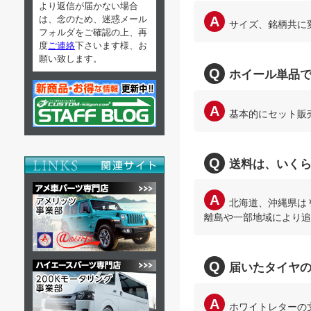
より返信が届かない場合
は、念のため、迷惑メール
サイズ、銘柄共に
フォルダをご確認の上、再
度
ご連絡
下さいます様、お
願い致します。
ホイール単品
基本的にセット販
送料は、いく
北海道、沖縄県は￥8
離島や一部地域により追
届いたタイヤ
ホワイトレターの