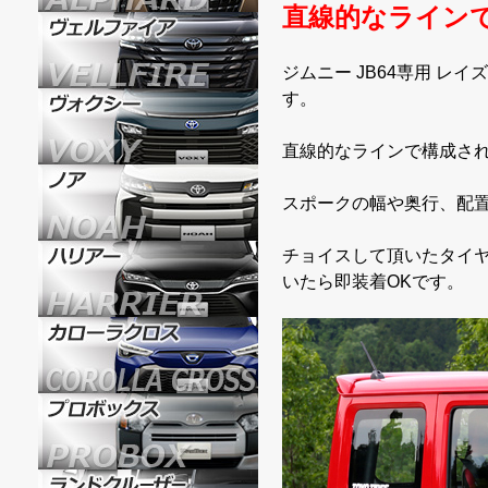
直線的なライン
ジムニー JB64専用 レ
す。
直線的なラインで構成さ
スポークの幅や奥行、配
チョイスして頂いたタイ
いたら即装着OKです。