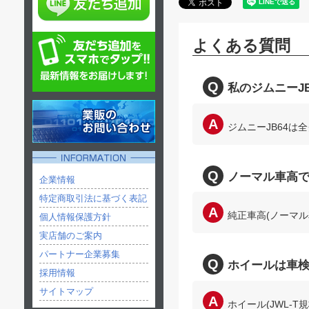
よくある質問
私のジムニーJ
ジムニーJB64は
ノーマル車高
企業情報
特定商取引法に基づく表記
純正車高(ノーマ
個人情報保護方針
実店舗のご案内
パートナー企業募集
ホイールは車
採用情報
サイトマップ
ホイール(JWL-