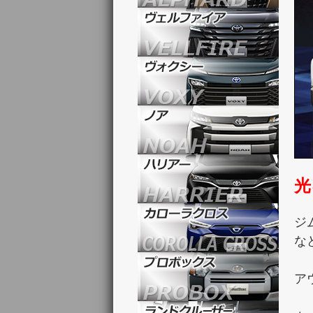
光
ジ
な
ア