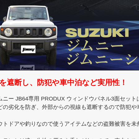
を遮断し、防犯や車中泊など実用性！
ムニー JB64専用 PRODUX ウィンドウパネル3面セ
どの劣化を防ぎ、外部からの視線も遮断するので防犯や
ウトドアや釣りなので使うアイテムなどの盗難被害を未