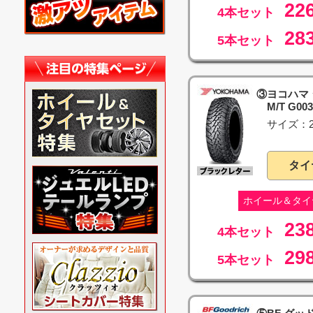
22
4本セット
28
5本セット
③ヨコハマ
M/T G003
サイズ：21
タイ
ホイール＆タイ
23
4本セット
29
5本セット