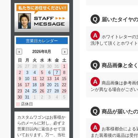
届いたタイヤ
ホワイトレターの
営業日カレンダー
洗浄して頂くとホワイト
‹
2026年8月
›
日
月
火
水
木
金
土
商品画像と全
26
27
28
29
30
31
1
2
3
4
5
6
7
8
9
10
11
12
13
14
15
商品画像は参考画
16
17
18
19
20
21
22
ンが異なる場合がござい
23
24
25
26
27
28
29
30
31
1
2
3
4
5
店休日
商品が届いた
カスタムワゴンはお客様か
らのメールに対し、必ず２
お客様都合による
営業日以内に返信させて頂
いております。万一、当社
また装着後の返品は受付