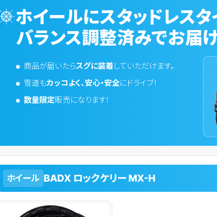
ホイールにスタッドレスタ
バランス調整済みでお届け
商品が届いたら
スグに装着
していただけます。
雪道も
カッコよく、安心・安全
にドライブ！
数量限定
販売になります！
BADX ロックケリー MX-H
ホイール