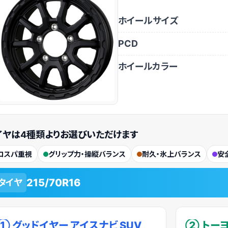
ホイールサイズ
PCD
ホイールカラー
イヤは
4種類
よりお選びいただけます
コスパ重視
グリップ力・操縦バランス
耐久・氷上バランス
安
215/70R16
タイヤ
① グッドイヤー アイスナビ SUV
② トーヨ