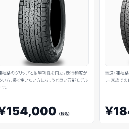
凍結路のグリップと耐摩耗性を両立。走行頻度が
雪道・凍結
多い方、長く使いたい方にちょうど良い万能モデル
レ。家族での
です。
￥154,000
￥18
（税込）