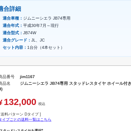
適合詳細
適合車種：
ジムニーシエラ JB74専用
適合年式：
平成30年7月～現行
適合型式：
JB74W
適合グレード：
JL、JC
セット内容：
1台分（4本セット）
商品番号
jim1167
商品名
ジムニーシエラ JB74専用 スタッドレスタイヤ ホイール付きセ
H)
132,000
¥
税込
送料パターン
Dタイプ
タイプごとの送料一覧はこちら
スタッドレスタイヤを選択