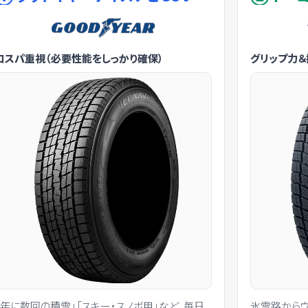
コスパ重視（必要性能をしっかり確保）
グリップ力
「年に数回の積雪」「スキー・スノボ用」など、毎日
氷雪路からウ