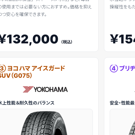
の使用までは必要ない方におすすめ。価格を抑え
操縦性をもた
つつ安心を確保できます。
￥132,000
￥15
（税込）
③ ヨコハマ アイスガード
④ ブリヂ
SUV（G075）
氷上性能＆耐久性のバランス
安全・性能最