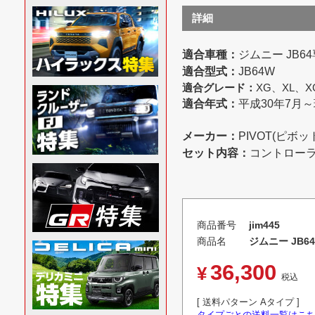
詳細
適合車種：
ジムニー JB6
適合型式：
JB64W
適合グレード：
XG、XL、X
適合年式：
平成30年7月
メーカー：
PIVOT(ピボッ
セット内容：
コントロー
商品番号
jim445
商品名
ジムニー JB64
36,300
¥
税込
送料パターン
Aタイプ
タイプごとの送料一覧はこ