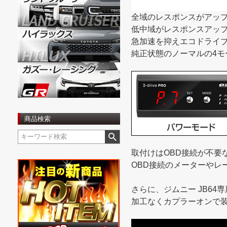
全域のレスポンスがアップ
低中域がレスポンスアップ
急加速を抑えエコドライブ
純正状態のノーマルの4モ
商品検索
取付けはOBD接続が不要
OBD接続のメーターやレ
さらに、ジムニー JB6
加工なくカプラーオンで