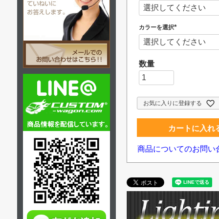
必
須
)
カラーを選択
(
必
須
)
お気に入りに登録する
カートに入れ
商品についてのお問い