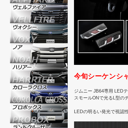
今旬シーケンシ
ジムニー JB64専用 LE
スモールONで光るL型の
LEDの明るい発光で視認