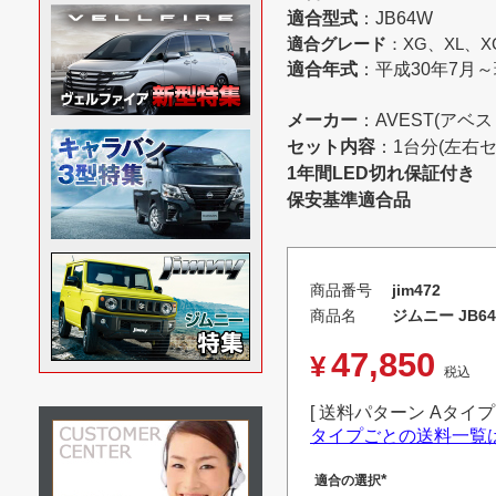
適合型式
：JB64W
適合グレード
：XG、XL、X
適合年式
：平成30年7月
メーカー
：AVEST(アベス
セット内容
：1台分(左右セ
1年間LED切れ保証付き
保安基準適合品
商品番号
jim472
商品名
ジムニー JB6
47,850
¥
税込
送料パターン
Aタイプ
タイプごとの送料一覧
適合の選択
(