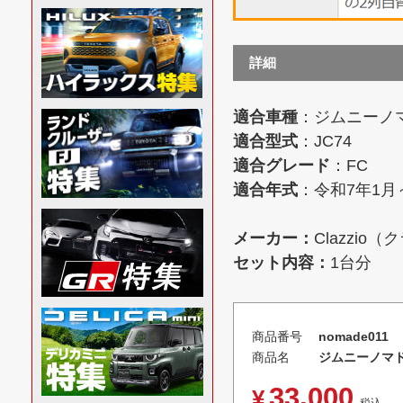
詳細
適合車種
：ジムニーノマ
適合型式
：JC74
適合グレード
：FC
適合年式
：令和7年1月
メーカー：
Clazzio
セット内容：
1台分
商品番号
nomade011
商品名
ジムニーノマド
33,000
¥