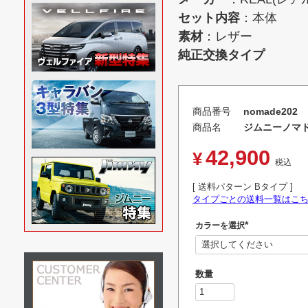
セット内容
：本体
素材
：レザー
純正交換タイプ
商品番号
nomade202
商品名
ジムニーノマド 
42,900
¥
税込
送料パターン
Bタイプ
タイプごとの送料一覧はこ
カラーを選択
(
必
須
)