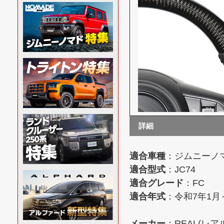
詳細
適合車種
：ジムニーノマド
適合型式
：JC74
適合グレード
：FC
適合年式
：令和7年1月
メーカー
：REAL(レア