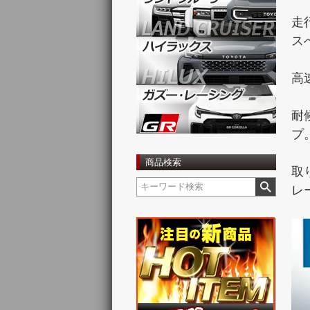
走
ス
高
耐
プ
商品検索
取
レ