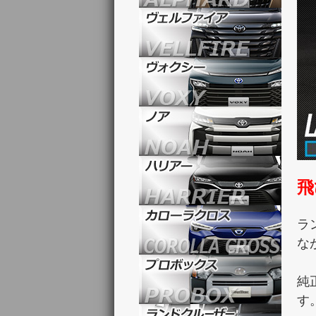
飛
ラ
な
純
す