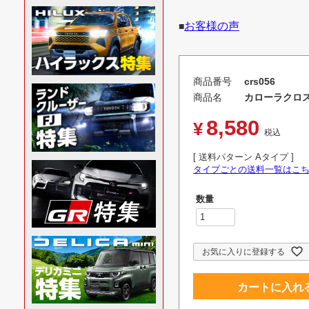
お客様の声
■
商品番号
crs056
商品名
カローラクロス
8,580
¥
税込
送料パターン
Aタイプ
タイプごとの送料一覧はこ
お気に入りに登録する
カートに入れ