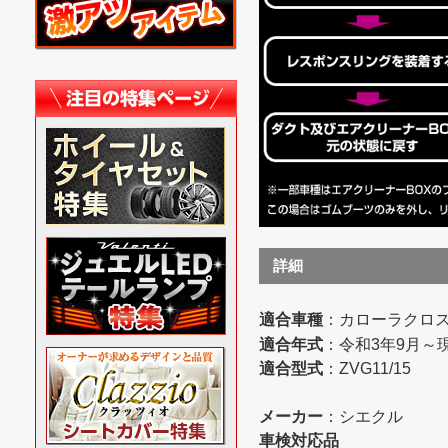
詳細
適合車種
：カローラクロス
適合年式
：令和3年9月～
適合型式
：ZVG11/15
メーカー
：シエクル
車検対応品