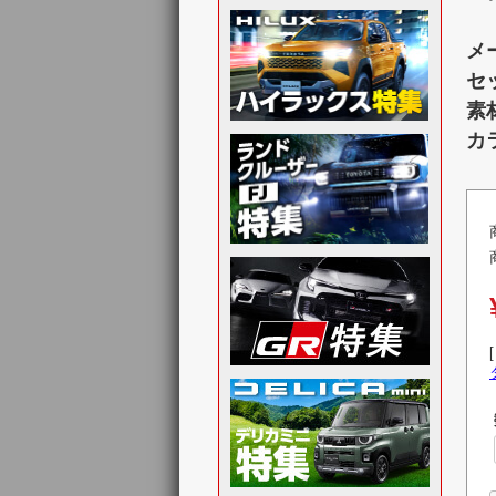
メ
セ
素
カ