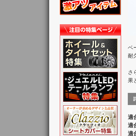
ベ
耐
さ
果
適
適
適