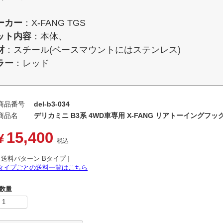
ーカー
：X-FANG TGS
ット内容
：本体、
材
：スチール(ベースマウントにはステンレス)
ラー
：レッド
商品番号
del-b3-034
商品名
デリカミニ B3系 4WD車専用 X-FANG リアトーイングフッ
15,400
¥
税込
送料パターン
Bタイプ
タイプごとの送料一覧はこちら