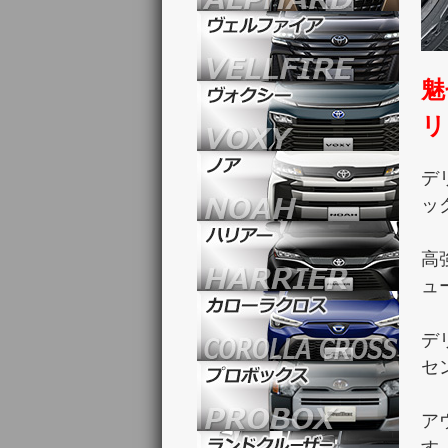
魅
リ
デ
ッ
高
ュ
デ
セ
ア