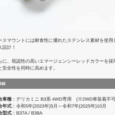
ースマウントには耐食性に優れたステンレス素材を使用
久設計！
らに、視認性の高いエマージェンシーレッドカラーを採
と安全性を同時に高めます。
詳細
合車種
：デリカミニ B3系 4WD専用 (※2WD車装着不可
合年式
：令和5年(2023年)5月～令和7年(2025年)10月
合型式
：B37A / B38A