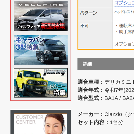
詳細
適合車種
：デリカミニ 
適合年式
：令和7年(20
適合型式
：BA1A / BA2A
メーカー：
Clazzio
セット内容：
1台分