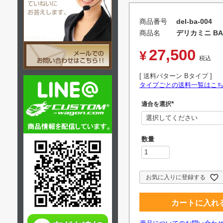
商品番号
del-ba-004
商品名
デリカミニ BA
27,500
¥
税込
送料パターン
Bタイプ
タイプごとの送料一覧はこ
適合を選択
(
必
須
)
お気に入りに登録する
カートに入れ