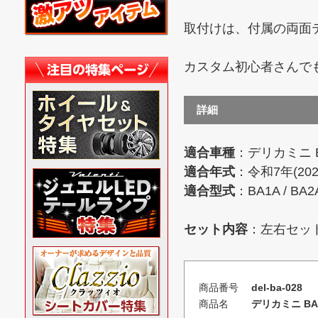
取付けは、付属の両面
カスタム初心者さんで
詳細
適合車種
：デリカミニ 
適合年式
：令和7年(20
適合型式
：BA1A / BA2A
セット内容
：左右セッ
商品番号
del-ba-028
商品名
デリカミニ B