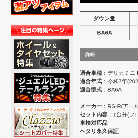
ダウン量
BA6A
詳細
適合車種
：デリカミニ 
適合年式
：令和7年(20
適合型式
：BA6A
メーカー
：RS-R(アー
セット内容
：1台分(フ
車検対応品
ヘタリ永久保証