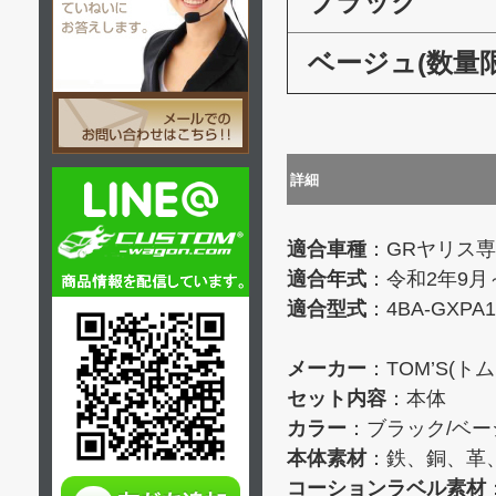
ブラック
ベージュ(数量限
詳細
適合車種
：GRヤリス専用
適合年式
：令和2年9月
適合型式
：4BA-GXPA
メーカー
：TOM’S(トム
セット内容
：本体
カラー
：ブラック/ベー
本体素材
：鉄、銅、革
コーションラベル素材