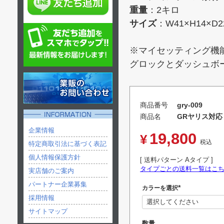
重量
：2キロ
サイズ
：W41×H14×D2
※マイセッティング機
グロックとダッシュボ
商品番号
gry-009
商品名
GRヤリス対応
企業情報
19,800
¥
税込
特定商取引法に基づく表記
個人情報保護方針
送料パターン
Aタイプ
タイプごとの送料一覧はこ
実店舗のご案内
パートナー企業募集
カラーを選択
(
採用情報
必
須
サイトマップ
)